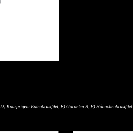
Curry
E,
F,
G
quantity
 D) Knusprigem Entenbrustfilet, E) Garnelen B, F) Hähnchenbrustfilet