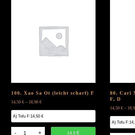
100. Xao Sa Ot (leicht scharf)
F
80. Cari
F, D
14,50
€
–
18,90
€
14,50
€
–
18,
100.
€
14.5