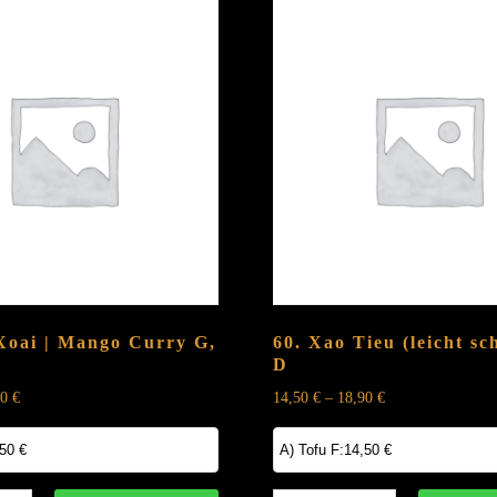
 Xoai | Mango Curry
G,
60. Xao Tieu (leicht sc
D
90
€
14,50
€
–
18,90
€