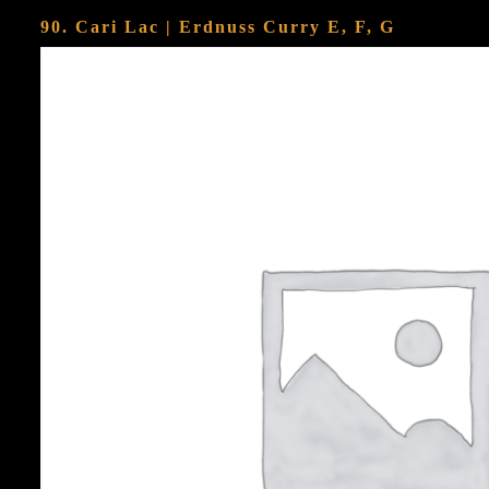
90. Cari Lac | Erdnuss Curry
E, F, G