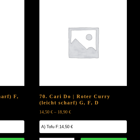
harf)
F,
70. Cari Do | Roter Curry
(leicht scharf)
G, F, D
14,50
€
–
18,90
€