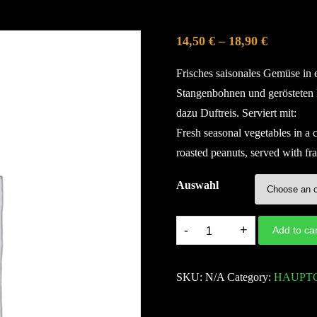
14,50
€
–
18,90
€
Frisches saisonales Gemüse in 
Stangenbohnen und gerösteten
dazu Duftreis. Serviert mit:
Fresh seasonal vegetables in a 
roasted peanuts, served with fra
Auswahl
90.
Add to car
Cari
Lac
SKU:
N/A
Category:
HAUPT
|
Erdnuss