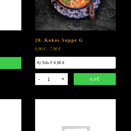
20. Kokos Suppe
G
6,90
€
–
7,90
€
20.
€
6.9
Kokos
Suppe
G
quantity