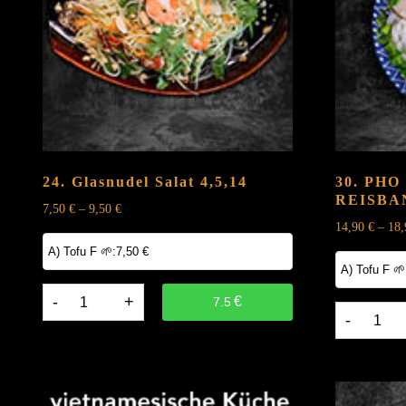
24. Glasnudel Salat
4,5,14
30. PHO
REISB
7,50
€
–
9,50
€
14,90
€
–
18
24.
€
7.5
30.
Glasnudel
PHO
Salat
NUOC
4,5,14
|
quantity