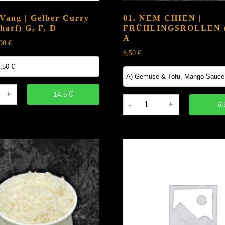
 Vang | Gelber Curry
01. NEM CHIEN |
charf)
G, F, D
FRÜHLINGSROLLEN (
A
,90
€
6,50
€
€
14.5
01.
6.
NEM
CHIEN
|
FRÜHLINGSROLLEN
(2
STK.)
A
quantity