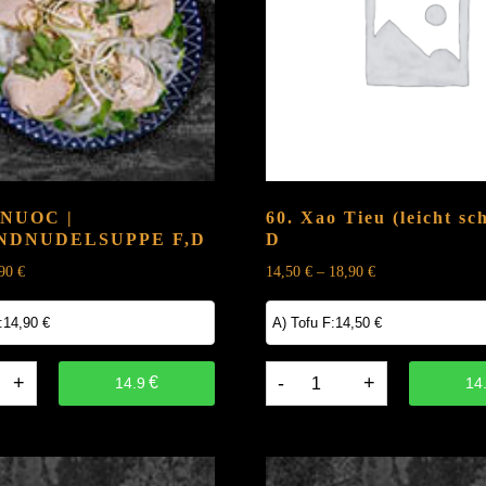
 NUOC |
60. Xao Tieu (leicht sc
ANDNUDELSUPPE
F,D
D
,90
€
14,50
€
–
18,90
€
60.
€
14.9
14
Xao
Tieu
(leicht