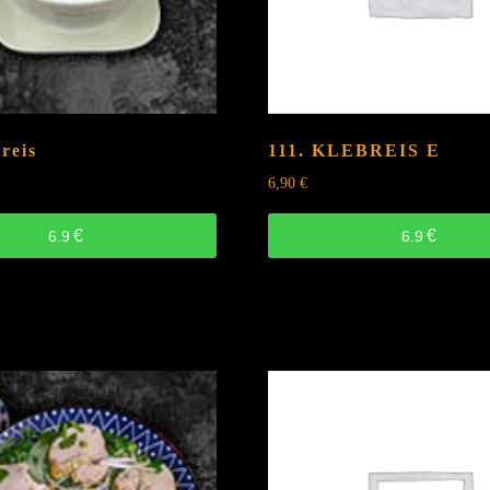
reis
111. KLEBREIS
E
6,90
€
€
€
6.9
6.9