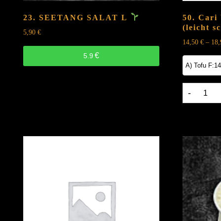
23. SEETANG SALAT
L
50. Cari
(leicht s
5,90
€
14,50
€
–
18
€
5.9
50.
Cari
Vang
|
Gelber
Curry
(leicht
scharf)
G,
F,