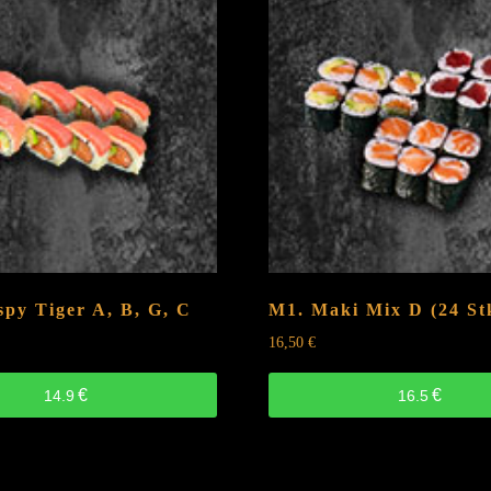
DNUDELSUPPE
scharf)
F,
D
quantity
spy Tiger
A, B, G, C
M1. Maki Mix
D
(24 St
16,50
€
€
€
14.9
16.5