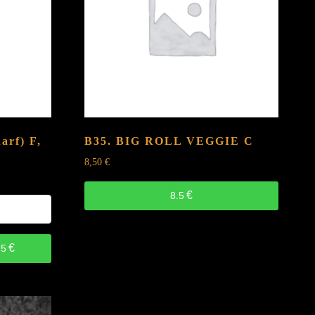
harf)
F,
B35. BIG ROLL VEGGIE
C
8,50
€
€
8.5
€
.5