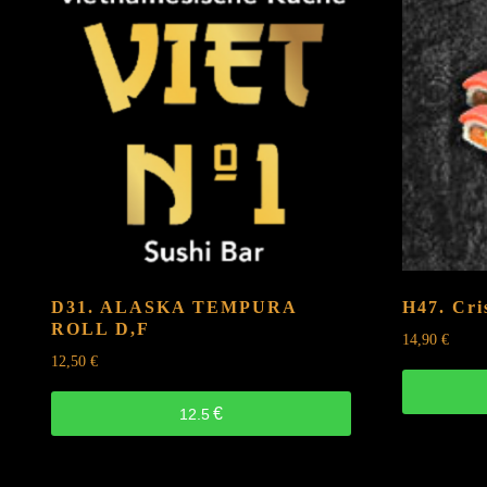
REISBAN
F,D
quantity
D31. ALASKA TEMPURA
H47. Cri
ROLL
D,F
14,90
€
12,50
€
€
12.5