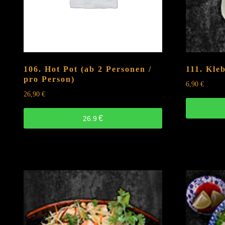
D
quantity
106. Hot Pot (ab 2 Personen /
111. Kleb
pro Person)
6,90
€
26,90
€
€
26.9