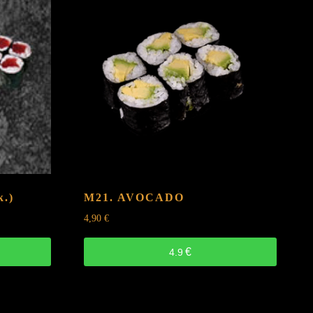
k.)
M21. AVOCADO
4,90
€
€
4.9