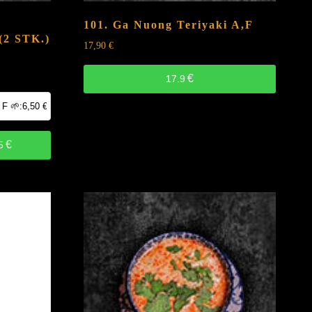
101. Ga Nuong Teriyaki
A,F
2 STK.)
17,90
€
€
17.9
€
5